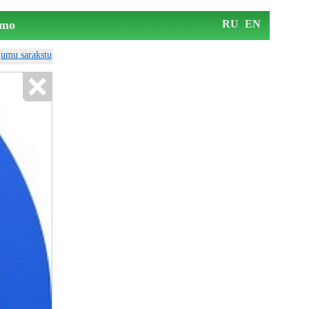
mo
RU
EN
ājumu sarakstu