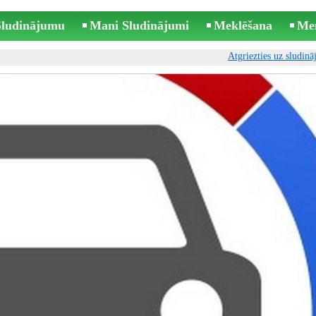
 Sludinājumu
Mani Sludinājumi
Meklēšana
Me
Atgriezties uz sludin