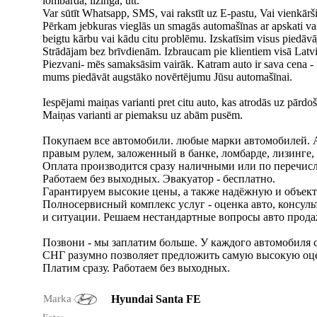
lombardā, līzingā, utt.
Var sūtīt Whatsapp, SMS, vai rakstīt uz E-pastu, Vai vienkārš
Pērkam jebkuras vieglās un smagās automašīnas ar apskati vai 
beigtu kārbu vai kādu citu problēmu. Izskatīsim visus piedāv
Strādājam bez brīvdienām. Izbraucam pie klientiem visā Latvi
Piezvani- mēs samaksāsim vairāk. Katram auto ir sava cena - 
mums piedāvāt augstāko novērtējumu Jūsu automašīnai.
Iespējami maiņas varianti pret citu auto, kas atrodās uz pārd
Maiņas varianti ar piemaksu uz abām pusēm.
Покупаем все автомобили. любыe марки автомобилей. А
правым рулем, заложенный в банке, ломбарде, лизинге,
Оплата производится сразу наличными или по перечисл
Работаем без выходных. Эвакуатор - бесплатно.
Гарантируем высокие цены, а также надёжную и объек
Полносервисный комплекс услуг - оценка авто, консу
и ситуации. Решаем нестандартные вопросы авто прода
Позвони - мы заплатим больше. У каждого автомобиля с
СНГ разумно позволяет предложить самую высокую оц
Платим сразу. Работаем без выходных.
Marka
Hyundai Santa FE