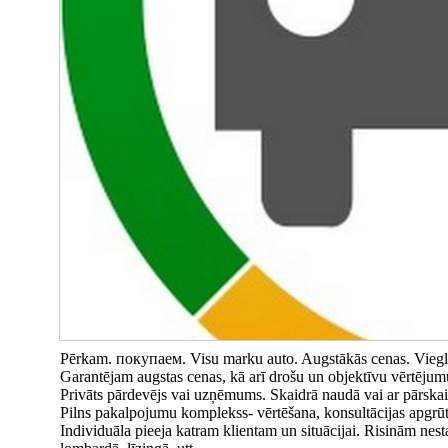
Pērkam. покупаем. Visu marku auto. Augstākās cenas. Vieglā
Garantējam augstas cenas, kā arī drošu un objektīvu vērtējum
Privāts pārdevējs vai uzņēmums. Skaidrā naudā vai ar pārskai
Pilns pakalpojumu komplekss- vērtēšana, konsultācijas apgrū
Individuāla pieeja katram klientam un situācijai. Risinām ne