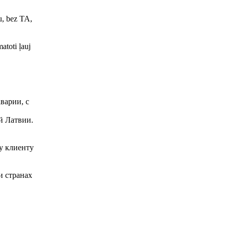
u, bez TA,
atoti ļauj
варии, с
й Латвии.
у клиенту
и странах