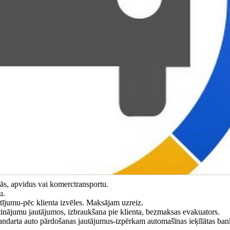
s, apvidus vai komerctransportu.
u.
tījumu-pēc klienta izvēles. Maksājam uzreiz.
tinājumu jautājumos, izbraukšana pie klienta, bezmaksas evakuators.
standarta auto pārdošanas jautājumus-izpērkam automašīnas ieķīlātas ban