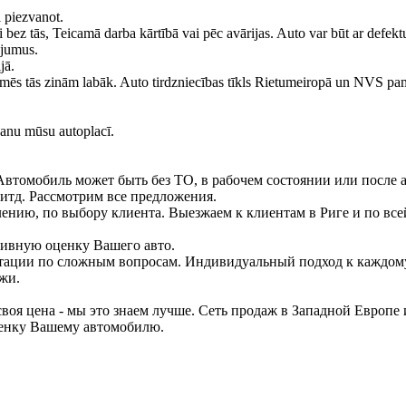
i piezvanot.
bez tās, Teicamā darba kārtībā vai pēc avārijas. Auto var būt ar defekt
ājumus.
jā.
mēs tās zinām labāk. Auto tirdzniecības tīkls Rietumeiropā un NVS pam
ošanu mūsu autoplacī.
втомобиль может быть без ТО, в рабочем состоянии или после а
 итд. Рассмотрим все предложения.
ению, по выбору клиента. Выезжаем к клиентам в Риге и по все
тивную оценку Вашего авто.
льтации по сложным вопросам. Индивидуальный подход к каждом
жи.
воя цена - мы это знаем лучше. Сеть продаж в Западной Европе 
енку Вашему автомобилю.