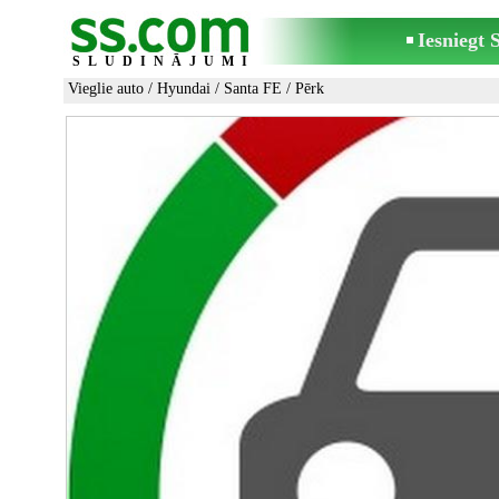
Iesniegt
SLUDINĀJUMI
Vieglie auto
/
Hyundai
/
Santa FE
/ Pērk