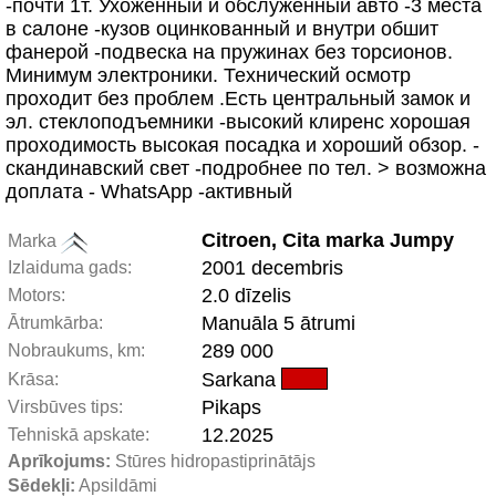
-почти 1т. Ухоженный и обслуженный авто -3 места
в салоне -кузов оцинкованный и внутри обшит
фанерой -подвеска на пружинах без торсионов.
Минимум электроники. Технический осмотр
проходит без проблем .Есть центральный замок и
эл. стеклоподъемники -высокий клиренс хорошая
проходимость высокая посадка и хороший обзор. -
скандинавский свет -подробнее по тел. > возможна
доплата - WhatsApp -активный
Citroen, Cita marka Jumpy
Marka
2001 decembris
Izlaiduma gads:
2.0 dīzelis
Motors:
Manuāla 5 ātrumi
Ātrumkārba:
289 000
Nobraukums, km:
Sarkana
Krāsa:
Pikaps
Virsbūves tips:
12.2025
Tehniskā apskate:
Aprīkojums:
 Stūres hidropastiprinātājs
Sēdekļi:
 Apsildāmi