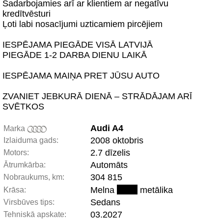
Sadarbojamies arī ar klientiem ar negatīvu
kredītvēsturi
Ļoti labi nosacījumi uzticamiem pircējiem
IESPĒJAMA PIEGĀDE VISĀ LATVIJĀ
PIEGĀDE 1-2 DARBA DIENU LAIKĀ
IESPĒJAMA MAIŅA PRET JŪSU AUTO
ZVANIET JEBKURĀ DIENĀ – STRĀDĀJAM ARĪ
SVĒTKOS
Audi A4
Marka
2008 oktobris
Izlaiduma gads:
2.7 dīzelis
Motors:
Automāts
Ātrumkārba:
304 815
Nobraukums, km:
Melna
metālika
Krāsa:
Sedans
Virsbūves tips:
03.2027
Tehniskā apskate: