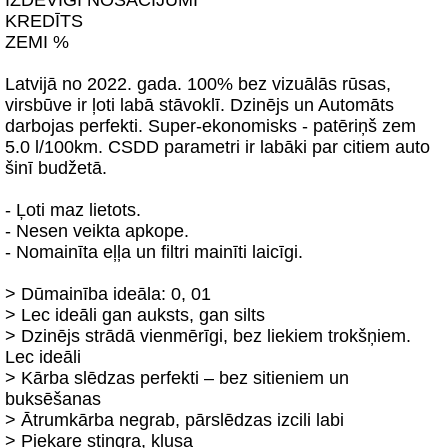
IZDEVĪGI NOSACĪJUMI
KREDĪTS
ZEMI %
Latvijā no 2022. gada. 100% bez vizuālās rūsas,
virsbūve ir ļoti labā stāvoklī. Dzinējs un Automāts
darbojas perfekti. Super-ekonomisks - patēriņš zem
5.0 l/100km. CSDD parametri ir labāki par citiem auto
šinī budžetā.
- Ļoti maz lietots.
- Nesen veikta apkope.
- Nomainīta eļļa un filtri mainīti laicīgi.
> Dūmainība ideāla: 0, 01
> Lec ideāli gan auksts, gan silts
> Dzinējs strādā vienmērīgi, bez liekiem trokšņiem.
Lec ideāli
> Kārba slēdzas perfekti – bez sitieniem un
buksēšanas
> Ātrumkārba negrab, pārslēdzas izcili labi
> Piekare stingra, klusa