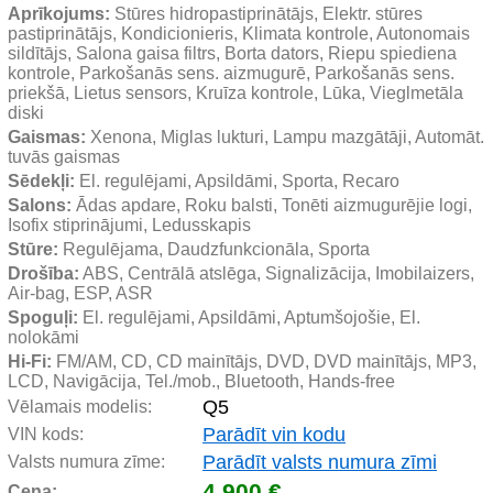
Aprīkojums:
 Stūres hidropastiprinātājs, Elektr. stūres 
pastiprinātājs, Kondicionieris, Klimata kontrole, Autonomais 
sildītājs, Salona gaisa filtrs, Borta dators, Riepu spiediena 
kontrole, Parkošanās sens. aizmugurē, Parkošanās sens. 
priekšā, Lietus sensors, Kruīza kontrole, Lūka, Vieglmetāla 
diski
Gaismas:
 Xenona, Miglas lukturi, Lampu mazgātāji, Automāt. 
tuvās gaismas
Sēdekļi:
 El. regulējami, Apsildāmi, Sporta, Recaro
Salons:
 Ādas apdare, Roku balsti, Tonēti aizmugurējie logi, 
Isofix stiprinājumi, Ledusskapis
Stūre:
 Regulējama, Daudzfunkcionāla, Sporta
Drošība:
 ABS, Centrālā atslēga, Signalizācija, Imobilaizers, 
Air-bag, ESP, ASR
Spoguļi:
 El. regulējami, Apsildāmi, Aptumšojošie, El. 
nolokāmi
Hi-Fi:
 FM/AM, CD, CD mainītājs, DVD, DVD mainītājs, MP3, 
LCD, Navigācija, Tel./mob., Bluetooth, Hands-free
Q5
Vēlamais modelis:
Parādīt vin kodu
VIN kods:
Parādīt valsts numura zīmi
Valsts numura zīme:
4 900 €
Cena: