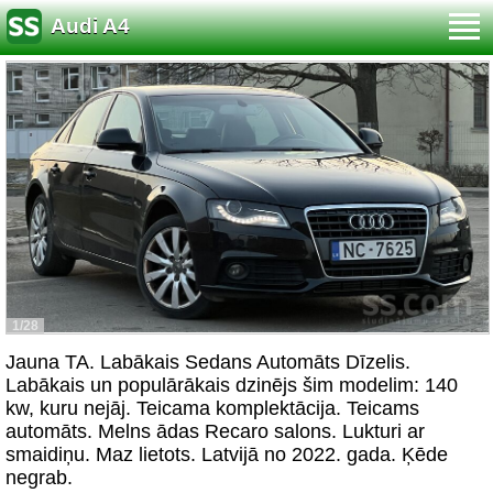
Audi A4
1/28
Jauna TA. Labākais Sedans Automāts Dīzelis.
Labākais un populārākais dzinējs šim modelim: 140
kw, kuru nejāj. Teicama komplektācija. Teicams
automāts. Melns ādas Recaro salons. Lukturi ar
smaidiņu. Maz lietots. Latvijā no 2022. gada. Ķēde
negrab.