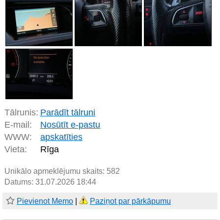
Tālrunis:
Parādīt tālruni
E-mail:
Nosūtīt e-pastu
WWW:
apskatīties
Vieta:
Rīga
Unikālo apmeklējumu skaits:
582
Datums: 31.07.2026 18:44
Pievienot Memo
|
Paziņot par pārkāpumu