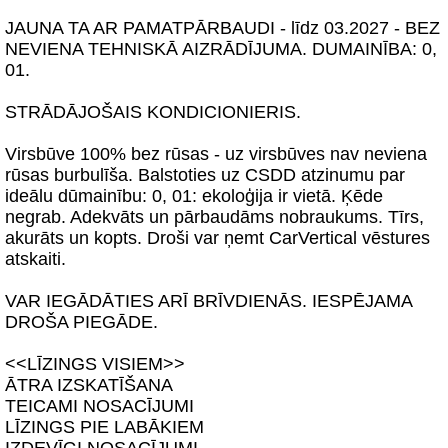
JAUNA TA AR PAMATPĀRBAUDI - līdz 03.2027 - BEZ
NEVIENA TEHNISKĀ AIZRĀDĪJUMA. DUMAINĪBA: 0,
01.
STRĀDĀJOŠAIS KONDICIONIERIS.
Virsbūve 100% bez rūsas - uz virsbūves nav neviena
rūsas burbulīša. Balstoties uz CSDD atzinumu par
ideālu dūmainību: 0, 01: ekoloģija ir vietā. Ķēde
negrab. Adekvāts un pārbaudāms nobraukums. Tīrs,
akurāts un kopts. Droši var ņemt CarVertical vēstures
atskaiti.
VAR IEGĀDĀTIES ARĪ BRĪVDIENĀS. IESPĒJAMA
DROŠA PIEGĀDE.
<<LĪZINGS VISIEM>>
ĀTRA IZSKATĪŠANA
TEICAMI NOSACĪJUMI
LĪZINGS PIE LABĀKIEM