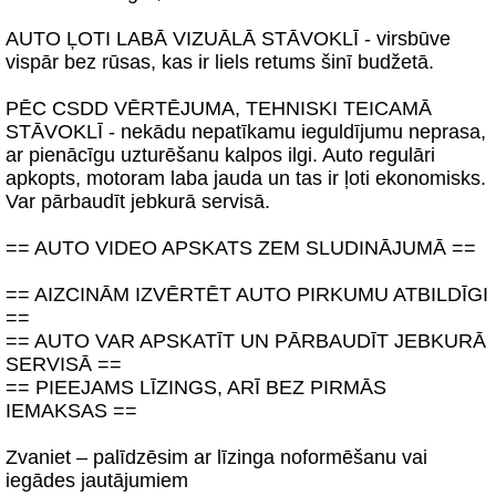
AUTO ĻOTI LABĀ VIZUĀLĀ STĀVOKLĪ - virsbūve
vispār bez rūsas, kas ir liels retums šinī budžetā.
PĒC CSDD VĒRTĒJUMA, TEHNISKI TEICAMĀ
STĀVOKLĪ - nekādu nepatīkamu ieguldījumu neprasa,
ar pienācīgu uzturēšanu kalpos ilgi. Auto regulāri
apkopts, motoram laba jauda un tas ir ļoti ekonomisks.
Var pārbaudīt jebkurā servisā.
== AUTO VIDEO APSKATS ZEM SLUDINĀJUMĀ ==
== AIZCINĀM IZVĒRTĒT AUTO PIRKUMU ATBILDĪGI
==
== AUTO VAR APSKATĪT UN PĀRBAUDĪT JEBKURĀ
SERVISĀ ==
== PIEEJAMS LĪZINGS, ARĪ BEZ PIRMĀS
IEMAKSAS ==
Zvaniet – palīdzēsim ar līzinga noformēšanu vai
iegādes jautājumiem