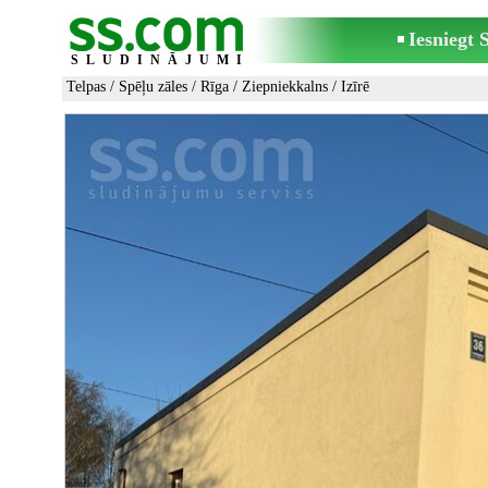
Iesniegt
SLUDINĀJUMI
Telpas
/
Spēļu zāles
/
Rīga
/
Ziepniekkalns
/ Izīrē