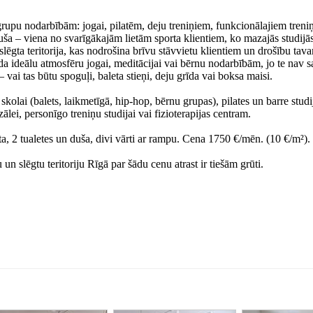
 grupu nodarbībām: jogai, pilatēm, deju treniņiem, funkcionālajiem tren
ša – viena no svarīgākajām lietām sporta klientiem, ko mazajās studijās
 slēgta teritorija, kas nodrošina brīvu stāvvietu klientiem un drošību tav
a ideālu atmosfēru jogai, meditācijai vai bērnu nodarbībām, jo te nav 
 vai tas būtu spoguļi, baleta stieņi, deju grīda vai boksa maisi.
 skolai (balets, laikmetīgā, hip-hop, bērnu grupas), pilates un barre studi
lei, personīgo treniņu studijai vai fizioterapijas centram.
, 2 tualetes un duša, divi vārti ar rampu. Cena 1750 €/mēn. (10 €/m²).
 un slēgtu teritoriju Rīgā par šādu cenu atrast ir tiešām grūti.