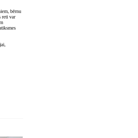
iņiem, bērnu
 reti var
am
satiksmes
jai,