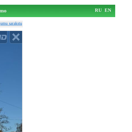
mo
RU
EN
ājumu sarakstu