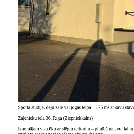
Sporta studija, deju zāle vai jogas telpa – 175 m² ar savu stāvv
Zaļenieku ielā 36, Rīgā (Ziepniekkalns)
Iznomājam visu ēku ar slēgtu teritoriju – pilnībā gatavu, lai t