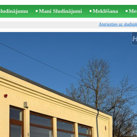
 Sludinājumu
Mani Sludinājumi
Meklēšana
Me
Atgriezties uz sludin