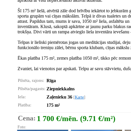
aprīkota ar visu nepieciešamo aktīvai ikdienai.
Šī 175 m² lielā, atvērtā zāle dod brīvību iekārtot to jebkurām
sporta grupām vai cīņas mākslām. Telpā ir divas tualetes un du
atrast. Papildus tam, mums ir sava, 1050 m² liela, asfaltēta un
inventāram. Klusā, sakoptā apkārtne ar jaunu parku blakus rad
trokšņa. Divi vārti un rampa atvieglo liela inventāra ievešanu –
Telpas ir lieliski piemērotas jogas un meditācijas studijai, deju
funkcionālo treniņu zālei, bērnu sporta klubam, cīņas mākslu zā
Ēkas platība 175 m², zemes platība 1050 m², tikko pēc remonta
Zvaniet, lai vienotos par apskati. Telpu ar savu stāvvietu, dušu
Pilsēta, rajons:
Rīga
Pilsēta/pagasts:
Ziepniekkalns
Iela:
Zaļenieku 36
[
Karte
]
Platība:
175 m²
Cena:
1 700 €/mēn. (9.71 €/m²)
Foto: