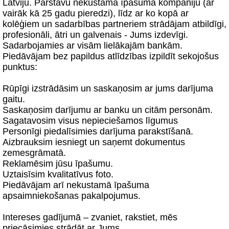
Latviju. Pārstāvu nekustamā īpašuma kompāniju (ar
vairāk kā 25 gadu pieredzi), līdz ar ko kopā ar
kolēģiem un sadarbības partneriem strādājam atbildīgi,
profesionāli, ātri un galvenais - Jums izdevīgi.
Sadarbojamies ar visām lielākajām bankām.
Piedāvājam bez papildus atlīdzības izpildīt sekojošus
punktus:
Rūpīgi izstrādāsim un saskaņosim ar jums darījuma
gaitu.
Saskaņosim darījumu ar banku un citām personām.
Sagatavosim visus nepieciešamos līgumus
Personīgi piedalīsimies darījuma parakstīšanā.
Aizbrauksim iesniegt un saņemt dokumentus
zemesgrāmatā.
Reklamēsim jūsu īpašumu.
Uztaisīsim kvalitatīvus foto.
Piedāvājam arī nekustamā īpašuma
apsaimniekošanas pakalpojumus.
Intereses gadījumā – zvaniet, rakstiet, mēs
priecāsimies strādāt ar Jums.