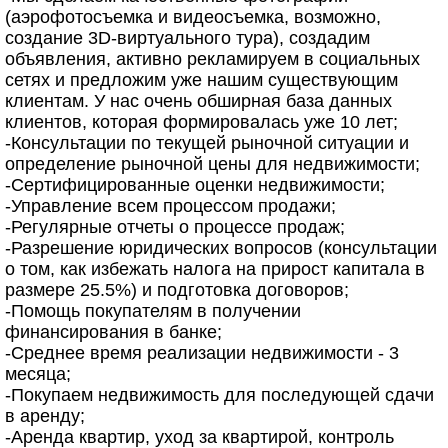
(аэрофотосъемка и видеосъемка, возможно,
создание 3D-виртуального тура), создадим
объявления, активно рекламируем в социальных
сетях и предложим уже нашим существующим
клиентам. У нас очень обширная база данных
клиентов, которая формировалась уже 10 лет;
-Консультации по текущей рыночной ситуации и
определение рыночной цены для недвижимости;
-Сертифицированные оценки недвижимости;
-Управление всем процессом продажи;
-Регулярные отчеты о процессе продаж;
-Разрешение юридических вопросов (консультации
о том, как избежать налога на прирост капитала в
размере 25.5%) и подготовка договоров;
-Помощь покупателям в получении
финансирования в банке;
-Среднее время реализации недвижимости - 3
месяца;
-Покупаем недвижимость для последующей сдачи
в аренду;
-Аренда квартир, уход за квартирой, контроль