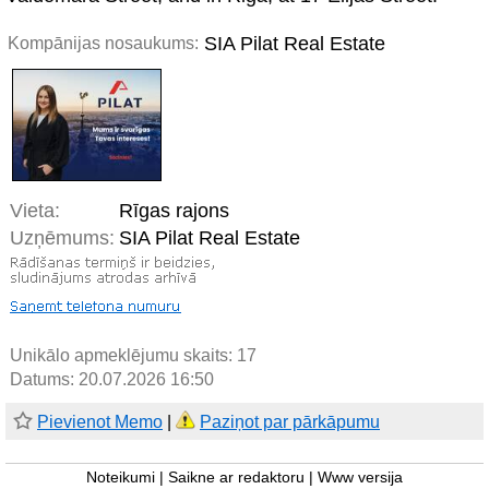
SIA Pilat Real Estate
Kompānijas nosaukums:
Vieta:
Rīgas rajons
Uzņēmums:
SIA Pilat Real Estate
Unikālo apmeklējumu skaits:
17
Datums: 20.07.2026 16:50
Pievienot Memo
|
Paziņot par pārkāpumu
Noteikumi
|
Saikne ar redaktoru
|
Www versija