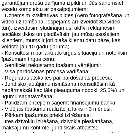
garantējam drošu darījuma izpildi un Jūs saņemsiet
veselu komplektu ar pakalpojumiem:
- Uzņemsim kvalitātīvas bildes (Aero fotogrāfēšana un
video uzņemšana, iespējams arī izveidot 3D video
tūri), izveidosim sludinājumus, aktīvi reklamēsim
sociālos tīklos un piedāvāsim jau mūsu esošajiem
klientiem, mums ir ļoti plaša klientu datu bāze, kas
veidota jau 10 gadu garumā;
- Konsultēsim par aktuālo tirgus situāciju un noteiksim
īpašumam tirgus cenu;
- Sertificēti nekustamo īpašumu vērtējumi;
- Visa pārdošanas procesa vadīšana;
- Regulāras atskaites par pārdošanas procesu;
- Juridisko jautājumu risināšana (konsultēsim kā
nepārmaksāt kapitāla pieauguma nodokli 25.5%) un
līgumu sagatavošana;
- Palīdzam pircējiem saņemt finansējumu bankā;
- Vidējais īpašumu realizācija laiks ir 3 mēneši;
- Pērkam īpašumus priekš izīrēšanas;
- Īres dzīvokļu izīrēšana, dzīvokļa pieskatīšana,
maksājumu kontrole, juridiskais atbalsts;