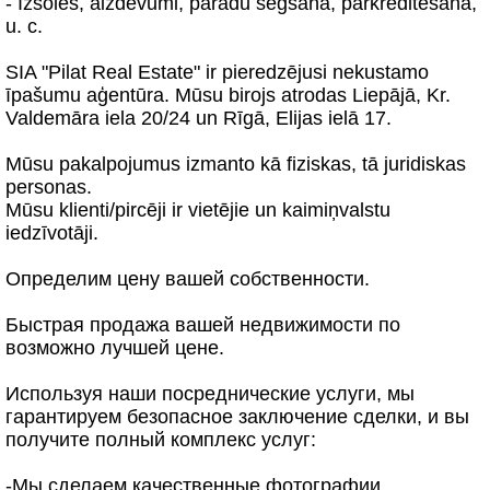
- Izsoles, aizdevumi, parādu segšana, pārkreditēšana,
u. c.
SIA "Pilat Real Estate" ir pieredzējusi nekustamo
īpašumu aģentūra. Mūsu birojs atrodas Liepājā, Kr.
Valdemāra iela 20/24 un Rīgā, Elijas ielā 17.
Mūsu pakalpojumus izmanto kā fiziskas, tā juridiskas
personas.
Mūsu klienti/pircēji ir vietējie un kaimiņvalstu
iedzīvotāji.
Oпределим цену вашей собственности.
Быстрая продажа вашей недвижимости по
возможно лучшей цене.
Используя наши посреднические услуги, мы
гарантируем безопасное заключение сделки, и вы
получите полный комплекс услуг:
-Мы сделаем качественные фотографии