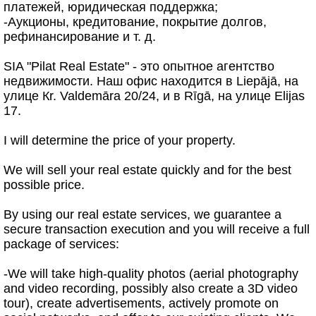
платежей, юридическая поддержка;
-Аукционы, кредитование, покрытие долгов,
рефинансирование и т. д.
SIA "Pilat Real Estate" - это опытное агентство
недвижимости. Наш офис находится в Liepājā, на
улице Кr. Valdemāra 20/24, и в Rīgā, на улице Elijas
17.
I will determine the price of your property.
We will sell your real estate quickly and for the best
possible price.
By using our real estate services, we guarantee a
secure transaction execution and you will receive a full
package of services:
-We will take high-quality photos (aerial photography
and video recording, possibly also create a 3D video
tour), create advertisements, actively promote on