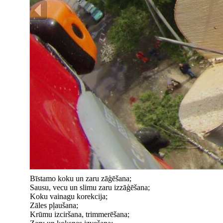
Bīstamo koku un zaru zāģēšana;
Sausu, vecu un slimu zaru izzāģēšana;
Koku vainagu korekcija;
Zāles pļaušana;
Krūmu izciršana, trimmerēšana;