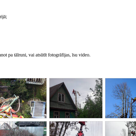
ijā;
 pa tālruni, vai atsūtīt fotogrāfijas, īsu video.