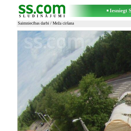
Iesniegt
SLUDINĀJUMI
Saimniecības darbi
/
Meža ciršana