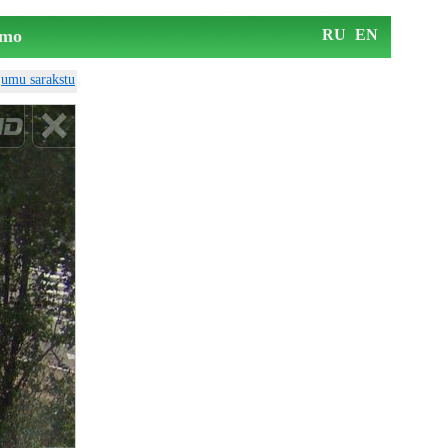
mo
RU
EN
ājumu sarakstu