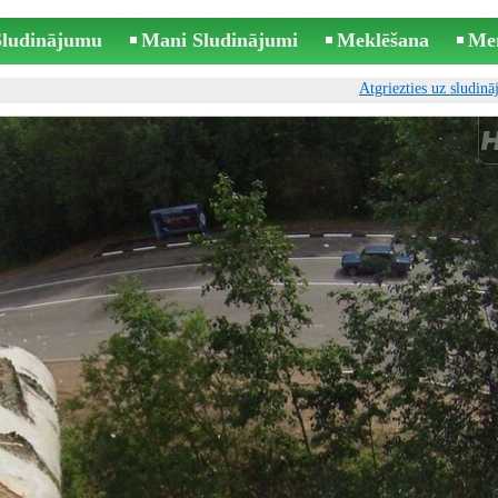
 Sludinājumu
Mani Sludinājumi
Meklēšana
Me
Atgriezties uz sludin