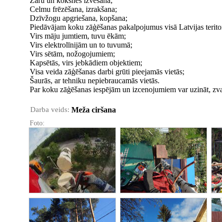
Zaru un koksnes izvešana;
Celmu frēzēšana, izrakšana;
Dzīvžogu apgriešana, kopšana;
Piedāvājam koku zāģēšanas pakalpojumus visā Latvijas teritor
Virs māju jumtiem, tuvu ēkām;
Virs elektrolīnijām un to tuvumā;
Virs sētām, nožogojumiem;
Kapsētās, virs jebkādiem objektiem;
Visa veida zāģēšanas darbi grūti pieejamās vietās;
Šaurās, ar tehniku nepiebraucamās vietās.
Par koku zāģēšanas iespējām un izcenojumiem var uzināt, zvanot
Darba veids:
Meža ciršana
Foto: