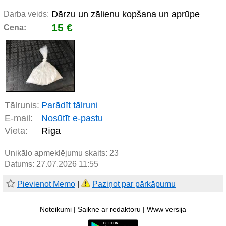
Dārzu un zālienu kopšana un aprūpe
Darba veids:
15 €
Cena:
Tālrunis:
Parādīt tālruni
E-mail:
Nosūtīt e-pastu
Vieta:
Rīga
Unikālo apmeklējumu skaits:
23
Datums: 27.07.2026 11:55
Pievienot Memo
|
Paziņot par pārkāpumu
Noteikumi
|
Saikne ar redaktoru
|
Www versija