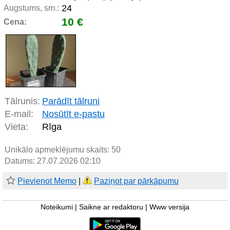
24
Augstums, sm.:
10 €
Cena:
Tālrunis:
Parādīt tālruni
E-mail:
Nosūtīt e-pastu
Vieta:
Rīga
Unikālo apmeklējumu skaits:
50
Datums: 27.07.2026 02:10
Pievienot Memo
|
Paziņot par pārkāpumu
Noteikumi
|
Saikne ar redaktoru
|
Www versija