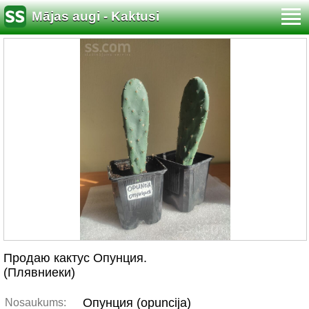
Mājas augi - Kaktusi
Продаю кактус Опунция.
(Плявниеки)
Опунция (opuncija)
Nosaukums: