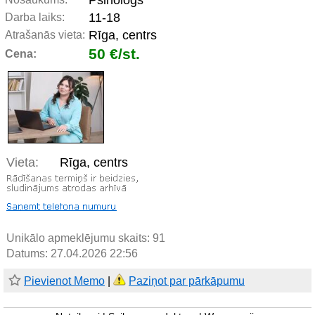
Psihologs
11-18
Darba laiks:
Rīga, centrs
Atrašanās vieta:
50 €/st.
Cena:
Vieta:
Rīga, centrs
Unikālo apmeklējumu skaits:
91
Datums: 27.04.2026 22:56
Pievienot Memo
|
Paziņot par pārkāpumu