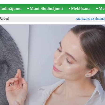
 Sludinājumu
Mani Sludinājumi
Meklēšana
Me
Pārdod
Atgriezties uz sludin