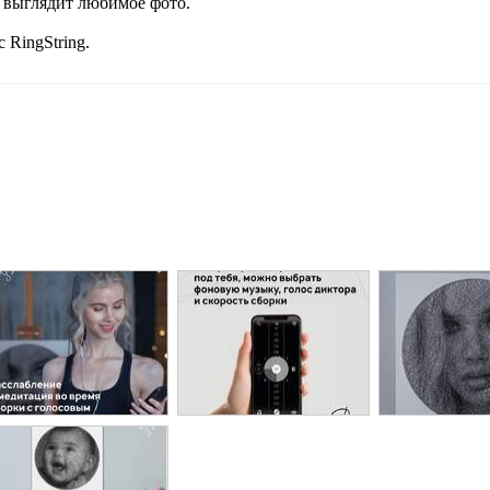
о выглядит любимое фото.
 RingString.