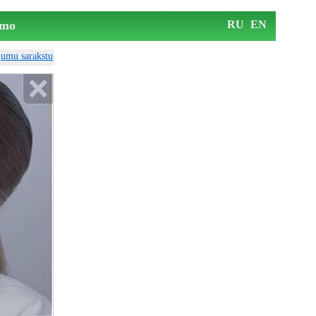
mo
RU
EN
ājumu sarakstu