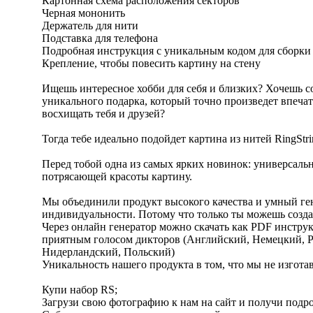
Картонная схема расположения секторов
Черная мононить
Держатель для нити
Подставка для телефона
Подробная инструкция с уникальным кодом для сборки
Крепление, чтобы повесить картину на стену
Ищешь интересное хобби для себя и близких? Хочешь 
уникального подарка, который точно произведет впеча
восхищать тебя и друзей?
Тогда тебе идеально подойдет картина из нитей RingStri
Перед тобой одна из самых ярких новинок: универсал
потрясающей красоты картину.
Мы объединили продукт высокого качества и умный гене
индивидуальности. Потому что только ты можешь создат
Через онлайн генератор можно скачать как PDF инстру
приятным голосом дикторов (Английский, Немецкий, 
Нидерландский, Польский)
Уникальность нашего продукта в том, что мы не изготав
Купи набор RS;
Загрузи свою фотографию к нам на сайт и получи подр