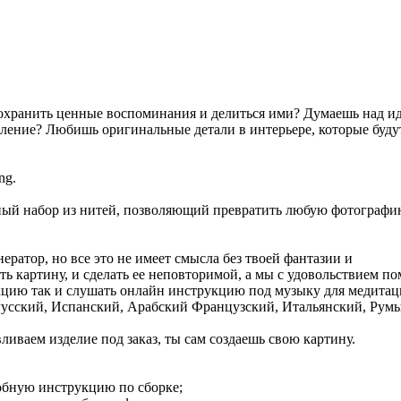
сохранить ценные воспоминания и делиться ими? Думаешь над и
тление? Любишь оригинальные детали в интерьере, которые буду
ng.
ьный набор из нитей, позволяющий превратить любую фотографи
ратор, но все это не имеет смысла без твоей фантазии и
ь картину, и сделать ее неповторимой, а мы с удовольствием п
кцию так и слушать онлайн инструкцию под музыку для медитац
Русский, Испанский, Арабский Французский, Итальянский, Рум
ливаем изделие под заказ, ты сам создаешь свою картину.
обную инструкцию по сборке;