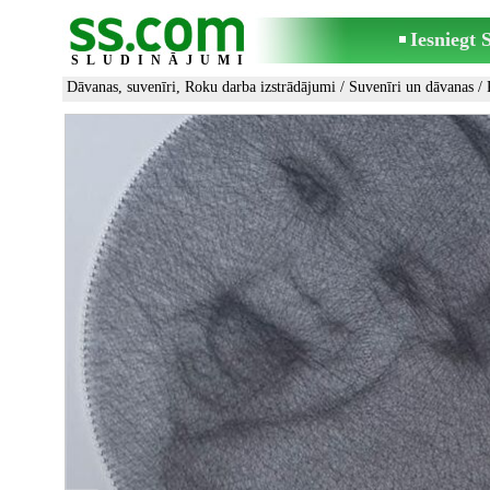
Iesniegt
SLUDINĀJUMI
Dāvanas, suvenīri, Roku darba izstrādājumi
/
Suvenīri un dāvanas
/ 