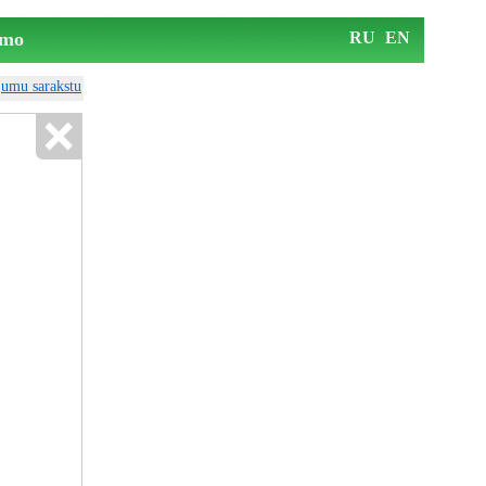
mo
RU
EN
ājumu sarakstu