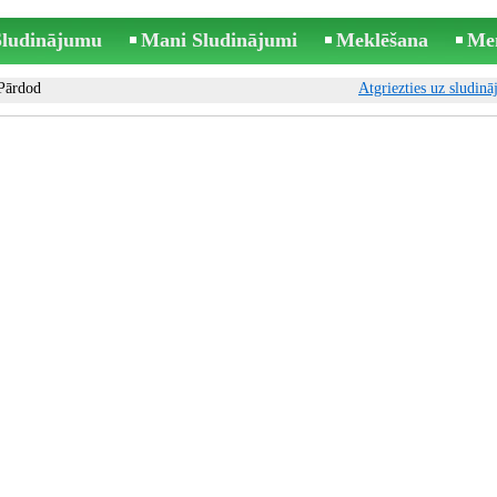
 Sludinājumu
Mani Sludinājumi
Meklēšana
Me
Pārdod
Atgriezties uz sludin