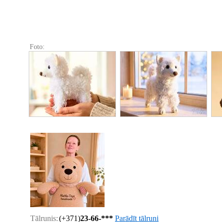
Foto:
Tālrunis:
(+371)
23-66-***
Parādīt tālruni