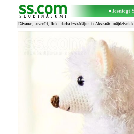
Iesniegt
SLUDINĀJUMI
Dāvanas, suvenīri, Roku darba izstrādājumi
/
Aksesuāri mājdzīvnie