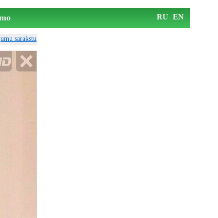
mo
RU
EN
ājumu sarakstu