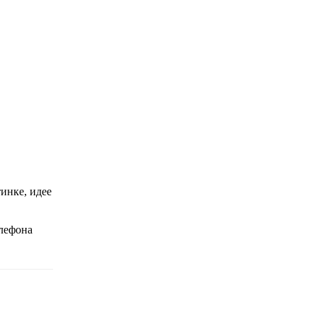
инке, идее
елефона