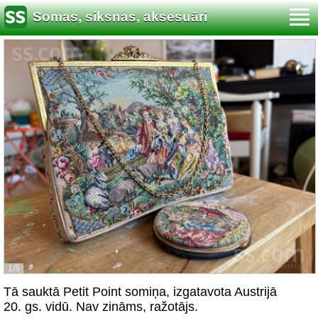
Somas, siksnas, aksesuāri
1/5
Tā sauktā Petit Point somiņa, izgatavota Austrijā
20. gs. vidū. Nav zināms, ražotājs.