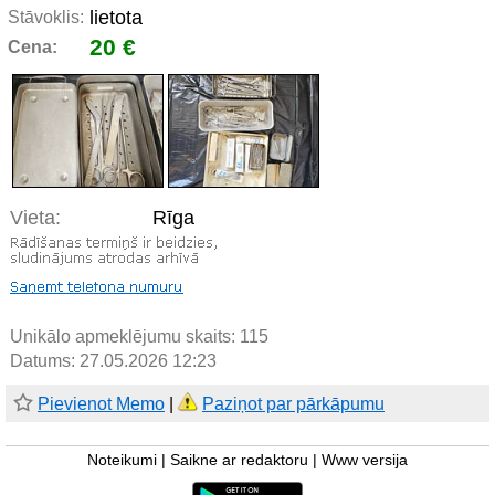
lietota
Stāvoklis:
20 €
Cena:
Vieta:
Rīga
Unikālo apmeklējumu skaits:
115
Datums: 27.05.2026 12:23
Pievienot Memo
|
Paziņot par pārkāpumu
Noteikumi
|
Saikne ar redaktoru
|
Www versija