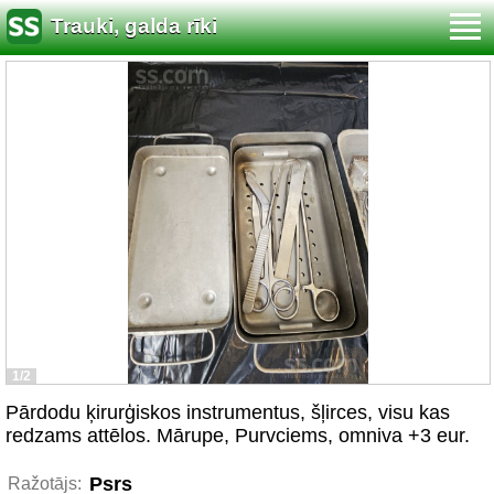
Trauki, galda rīki
1/2
Pārdodu ķirurģiskos instrumentus, šļirces, visu kas
redzams attēlos. Mārupe, Purvciems, omniva +3 eur.
Psrs
Ražotājs: