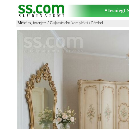
Iesniegt
SLUDINĀJUMI
Mēbeles, interjers
/
Guļamistabu komplekti
/ Pārdod