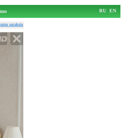
mo
RU
EN
ājumu sarakstu