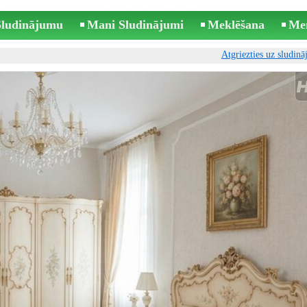
 Sludinājumu
Mani Sludinājumi
Meklēšana
Me
Atgriezties uz sludin