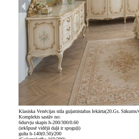
Klasiska Venēcijas stila guļamistabas Iekārta(20.Gs. Sākums/vi
Komplekts sastāv no:
6durvju skapis h-200/300/0.60
(iekšpusē vidējā daļā ir spoguļi)
gulta h-140(0.50)/200