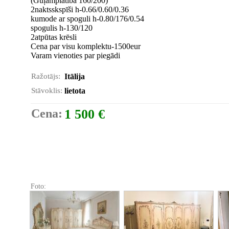
(Guļamplatība 160/200)
2naktsskspīši h-0.66/0.60/0.36
kumode ar spoguli h-0.80/176/0.54
spogulis h-130/120
2atpūtas krēsli
Cena par visu komplektu-1500eur
Varam vienoties par piegādi
Ražotājs:
Itālija
Stāvoklis:
lietota
Cena:
1 500 €
Foto: