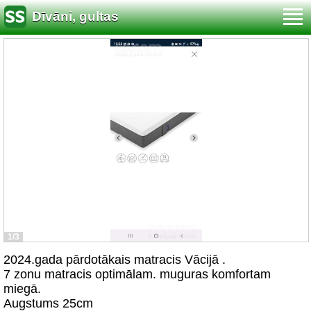
Dīvāni, gultas
1/3
2024.gada pārdotākais matracis Vācijā .
7 zonu matracis optimālam. muguras komfortam
miegā.
Augstums 25cm