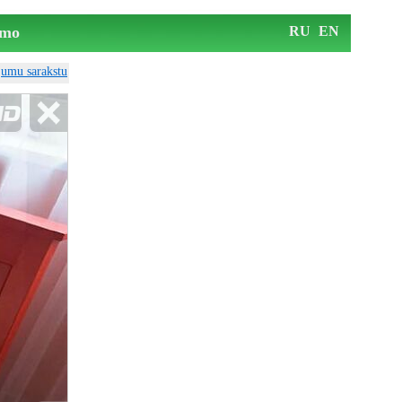
mo
RU
EN
ājumu sarakstu