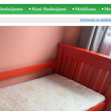
 Sludinājumu
Mani Sludinājumi
Meklēšana
Me
Atgriezties uz sludin