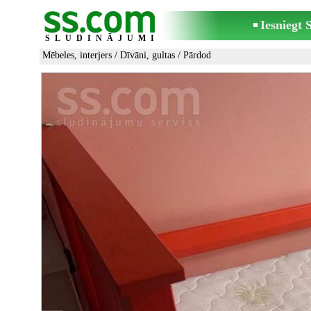
Iesniegt
SLUDINĀJUMI
Mēbeles, interjers
/
Dīvāni, gultas
/ Pārdod