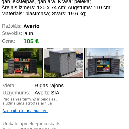
gan iekštelpās, gan ārā. Krāsa: pelēka;
Ārējais izmērs: 130 x 74 cm; Augstums: 110 cm;
Materiāls: plastmasa; Svars: 19.6 kg;
Averto
Ražotājs:
jaun.
Stāvoklis:
105 €
Cena:
Vieta:
Rīgas rajons
Uzņēmums:
Averto SIA
Unikālo apmeklējumu skaits:
1