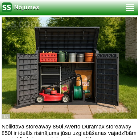
Nojumes
1/3
Noliktava storeaway 850l Averto Duramax storeaway
850l ir ideāls risinājums jūsu uzglabāšanas vajadzībām