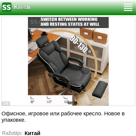
Krēsli
1/4
Офисное, игровое или рабочее кресло. Новое в
упаковке.
Китай
Ražotājs: