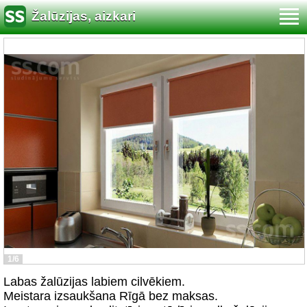
Žalūzijas, aizkari
1/6
Labas žalūzijas labiem cilvēkiem.
Meistara izsaukšana Rīgā bez maksas.