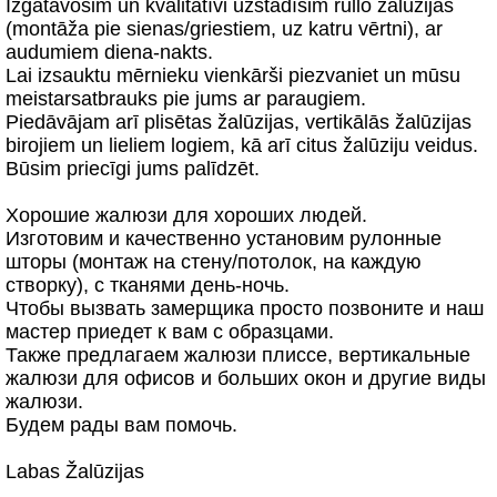
Izgatavosim un kvalitatīvi uzstādīsim rullo žalūzijas
(montāža pie sienas/griestiem, uz katru vērtni), ar
audumiem diena-nakts.
Lai izsauktu mērnieku vienkārši piezvaniet un mūsu
meistarsatbrauks pie jums ar paraugiem.
Piedāvājam arī plisētas žalūzijas, vertikālās žalūzijas
birojiem un lieliem logiem, kā arī citus žalūziju veidus.
Būsim priecīgi jums palīdzēt.
Хорошие жалюзи для хороших людей.
Изготовим и качественно установим рулонные
шторы (монтаж на стену/потолок, на каждую
створку), с тканями день-ночь.
Чтобы вызвать замерщика просто позвоните и наш
мастер приедет к вам с образцами.
Также предлагаем жалюзи плиссе, вертикальные
жалюзи для офисов и больших окон и другие виды
жалюзи.
Будем рады вам помочь.
Labas Žalūzijas