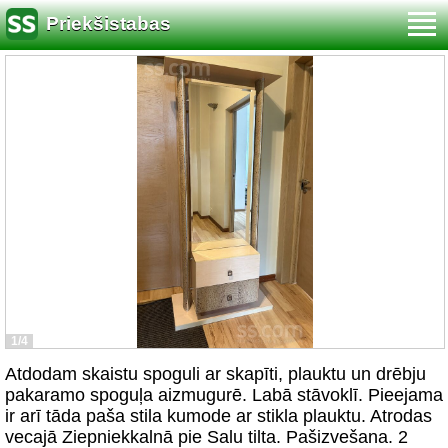
Priekšistabas
1/4
Atdodam skaistu spoguli ar skapīti, plauktu un drēbju
pakaramo spoguļa aizmugurē. Labā stāvoklī. Pieejama
ir arī tāda paša stila kumode ar stikla plauktu. Atrodas
vecajā Ziepniekkalnā pie Salu tilta. Pašizvešana. 2