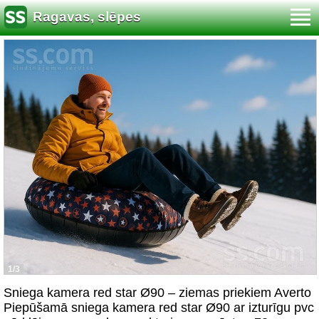
Ragavas, slēpes
1/3
Sniega kamera red star Ø90 – ziemas priekiem Averto
Piepūšamā sniega kamera red star Ø90 ar izturīgu pvc