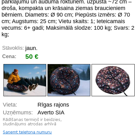
pārklājumu un auduma rokturiem. uzpūsta ~72 cm –
droša, kompakta un krāsaina ziemas braucieniem
bērniem. Diametrs: Ø 90 cm; Piepūsts izmērs: Ø 70
cm; Augstums: 25 cm; Vietu skaits: 1; Ieteicamais
vecums: 6+ gadi; Maksimālā slodze: 100 kg; Svars: 2
kg;
jaun.
Stāvoklis:
50 €
Cena:
Vieta:
Rīgas rajons
Uzņēmums:
Averto SIA