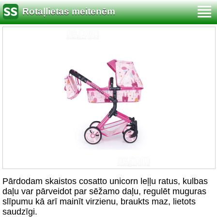
Rotaļlietas meitenēm
Pārdodam skaistos cosatto unicorn leļļu ratus, kulbas
daļu var pārveidot par sēžamo daļu, regulēt muguras
slīpumu kā arī mainīt virzienu, braukts maz, lietots
saudzīgi.