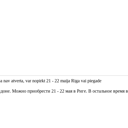
nav atverta, var nopirkt 21 - 22 maija Riga vai piegade
ндоне. Можно приобрести 21 - 22 мая в Риге. В остальное время в