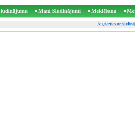
 Sludinājumu
Mani Sludinājumi
Meklēšana
Me
Atgriezties uz sludin