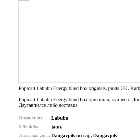
Popmart Labubu Energy blind box originals, pirkts UK. Karba 
Popmart Labubu Energy blind box оригинал, куплен в Ло
Даугавпилсе либо доставка
Nosaukums:
Labubu
Stāvoklis:
jaun.
Atrašanās vieta:
Daugavpils un raj., Daugavpils