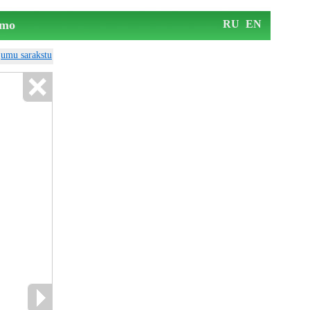
mo
RU
EN
ājumu sarakstu