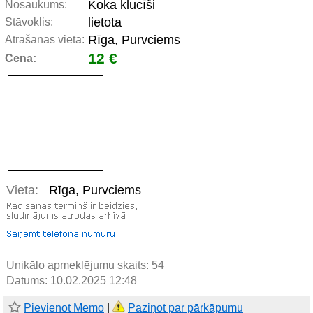
Koka klucīši
Nosaukums:
lietota
Stāvoklis:
Rīga, Purvciems
Atrašanās vieta:
12 €
Cena:
Vieta:
Rīga, Purvciems
Unikālo apmeklējumu skaits:
54
Datums: 10.02.2025 12:48
Pievienot Memo
|
Paziņot par pārkāpumu