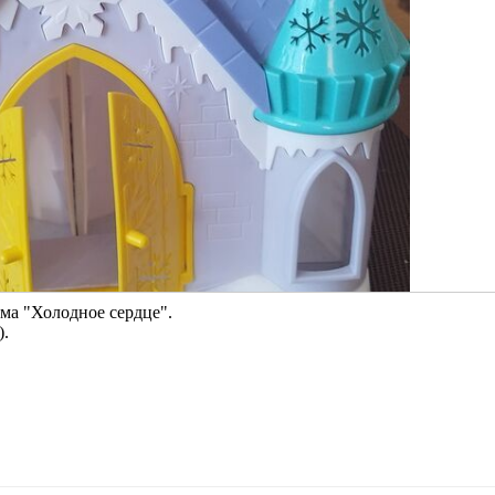
ма "Холодное сердце".
).