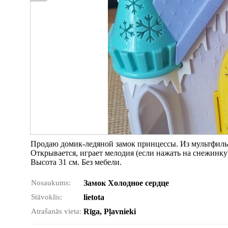
Продаю домик-ледяной замок принцессы. Из мультфиль
Открывается, играет мелодия (если нажать на снежинку
Высота 31 см. Без мебели.
Nosaukums:
Замок Холодное сердце
Stāvoklis:
lietota
Atrašanās vieta:
Rīga, Pļavnieki