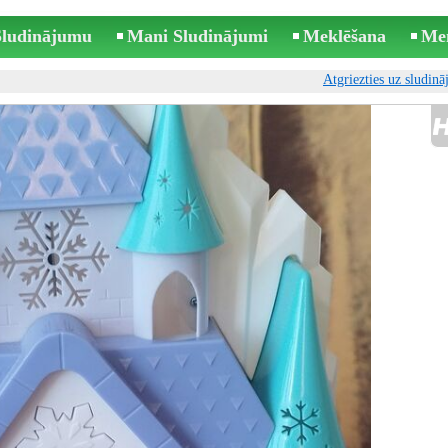
 Sludinājumu
Mani Sludinājumi
Meklēšana
Me
Atgriezties uz sludin