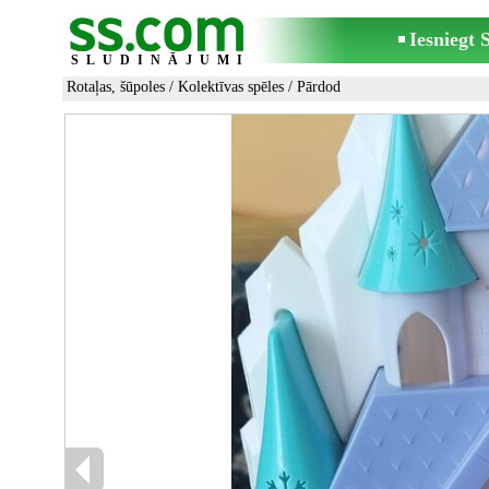
Iesniegt
SLUDINĀJUMI
Rotaļas, šūpoles
/
Kolektīvas spēles
/ Pārdod