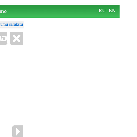
mo
RU
EN
ājumu sarakstu