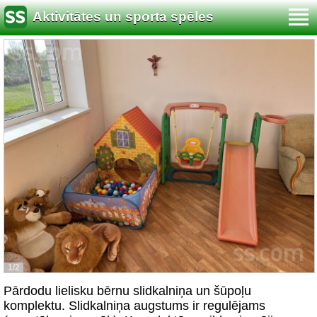
Aktivitātes un sporta spēles
1/2
Pārdodu lielisku bērnu slidkalniņa un šūpoļu
komplektu. Slidkalniņa augstums ir regulējams