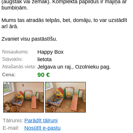
(augstāk vai zemāk). Komplektā papildus ir mājiņa ar
bumbiņām.
Mums tas atradās telpās, bet, domāju, to var uzstādīt
arī ārā.
Zvaniet visu pastāstīšu.
Happy Box
Nosaukums:
lietota
Stāvoklis:
Jelgava un raj., Ozolnieku pag.
Atrašanās vieta:
90 €
Cena:
Tālrunis:
Parādīt tālruni
E-mail:
Nosūtīt e-pastu