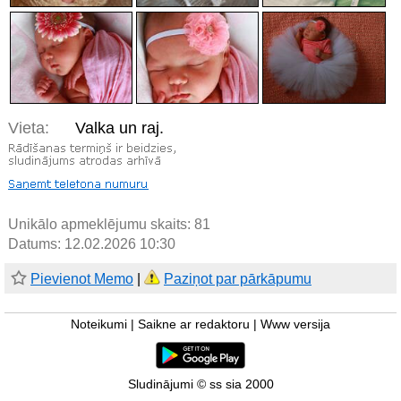
Vieta:
Valka un raj.
Unikālo apmeklējumu skaits:
81
Datums: 12.02.2026 10:30
Pievienot Memo
|
Paziņot par pārkāpumu
Noteikumi
|
Saikne ar redaktoru
|
Www versija
Sludinājumi © ss sia 2000