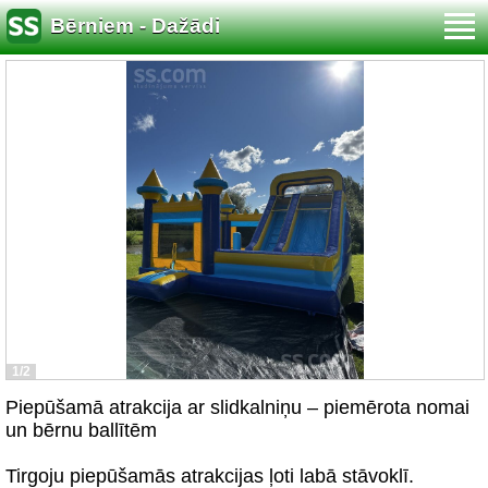
Bērniem - Dažādi
1/2
Piepūšamā atrakcija ar slidkalniņu – piemērota nomai
un bērnu ballītēm
Tirgoju piepūšamās atrakcijas ļoti labā stāvoklī.