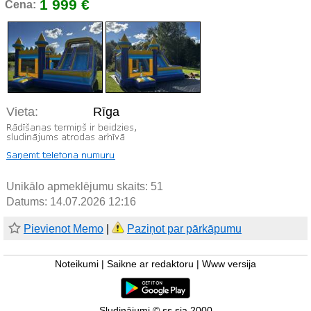
1 999 €
Cena:
Vieta:
Rīga
Unikālo apmeklējumu skaits:
51
Datums: 14.07.2026 12:16
Pievienot Memo
|
Paziņot par pārkāpumu
Noteikumi
|
Saikne ar redaktoru
|
Www versija
Sludinājumi © ss sia 2000