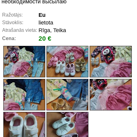
необходимости высылаю
Eu
Ražotājs:
lietota
Stāvoklis:
Rīga, Teika
Atrašanās vieta:
20 €
Cena: