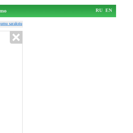
mo
RU
EN
ājumu sarakstu