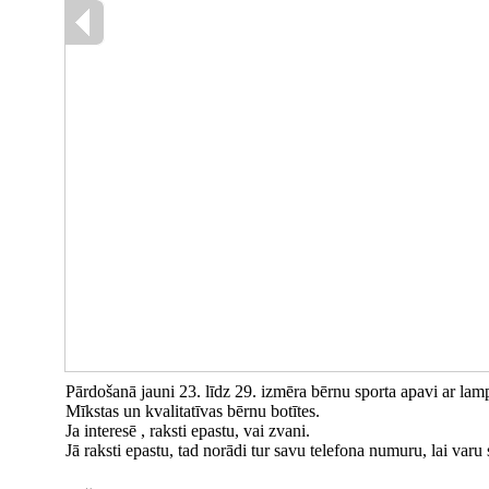
Pārdošanā jauni 23. līdz 29. izmēra bērnu sporta apavi ar lam
Mīkstas un kvalitatīvas bērnu botītes.
Ja interesē , raksti epastu, vai zvani.
Jā raksti epastu, tad norādi tur savu telefona numuru, lai varu 