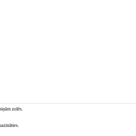
piņām zolēs.
sazināties.