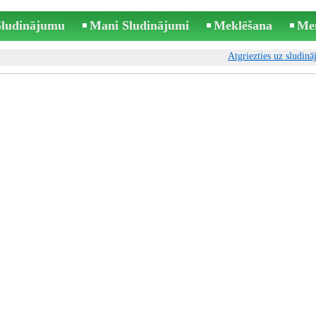
 Sludinājumu
Mani Sludinājumi
Meklēšana
Me
Atgriezties uz sludin