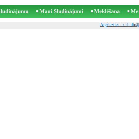
 Sludinājumu
Mani Sludinājumi
Meklēšana
Me
Atgriezties uz sludin