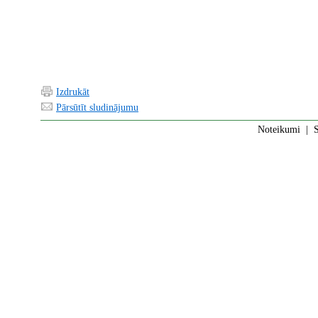
Izdrukāt
Pārsūtīt sludinājumu
Noteikumi
|
S