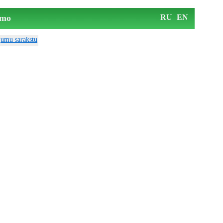
mo
RU
EN
ājumu sarakstu