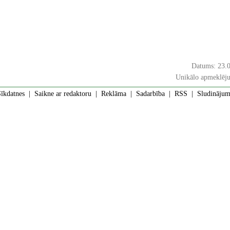
Datums: 23.
Unikālo apmeklēju
īkdatnes
|
Saikne ar redaktoru
|
Reklāma
|
Sadarbība
|
RSS
| Sludinājumi