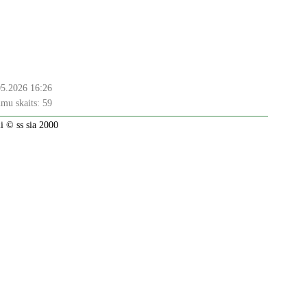
05.2026 16:26
mu skaits:
59
 © ss sia 2000