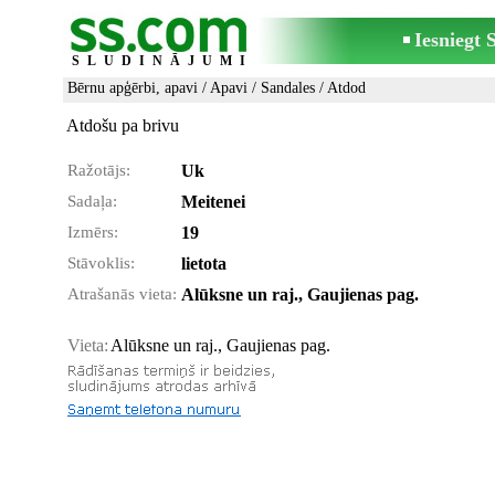
Iesniegt
SLUDINĀJUMI
Bērnu apģērbi, apavi
/
Apavi
/
Sandales
/ Atdod
Atdošu pa brivu
Ražotājs:
Uk
Sadaļa:
Meitenei
Izmērs:
19
Stāvoklis:
lietota
Atrašanās vieta:
Alūksne un raj., Gaujienas pag.
Vieta:
Alūksne un raj., Gaujienas pag.