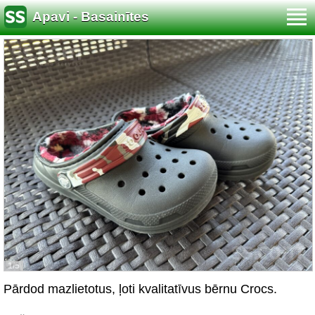
Apavi - Basainītes
1/5
Pārdod mazlietotus, ļoti kvalitatīvus bērnu Crocs.