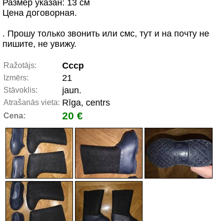
Размер указан: 13 см
Цена договорная.
. Прошу только звонить или смс, тут и на почту не
пишите, не увижу.
Ссср
Ražotājs:
21
Izmērs:
jaun.
Stāvoklis:
Rīga, centrs
Atrašanās vieta:
20 €
Cena: