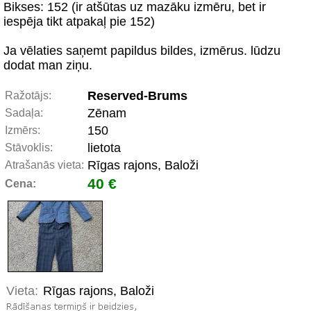
Bikses: 152 (ir atšūtas uz mazāku izmēru, bet ir
iespēja tikt atpakaļ pie 152)
Ja vēlaties saņemt papildus bildes, izmērus. lūdzu
dodat man ziņu.
Reserved-Brums
Ražotājs:
Zēnam
Sadaļa:
150
Izmērs:
lietota
Stāvoklis:
Rīgas rajons, Baloži
Atrašanās vieta:
40 €
Cena:
Vieta:
Rīgas rajons, Baloži