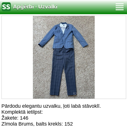
Apģērbi - Uzvalki
Pārdodu elegantu uzvalku, ļoti labā stāvoklī.
Komplektā ietilpst:
Žakete: 146
Zīmola Brums, balts krekls: 152