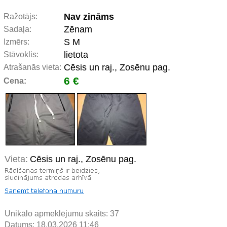
Nav zināms
Ražotājs:
Zēnam
Sadaļa:
S M
Izmērs:
lietota
Stāvoklis:
Cēsis un raj., Zosēnu pag.
Atrašanās vieta:
6 €
Cena:
Vieta:
Cēsis un raj., Zosēnu pag.
Unikālo apmeklējumu skaits:
37
Datums: 18.03.2026 11:46