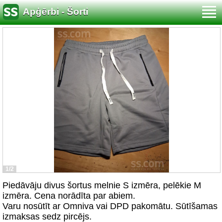
Apģērbi - Šorti
1/2
Piedāvāju divus šortus melnie S izmēra, pelēkie M
izmēra. Cena norādīta par abiem.
Varu nosūtīt ar Omniva vai DPD pakomātu. Sūtīšamas
izmaksas sedz pircējs.