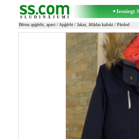
Iesniegt
SLUDINĀJUMI
Bērnu apģērbi, apavi
/
Apģērbi
/
Jakas, Jēlādas kažoki
/ Pārdod