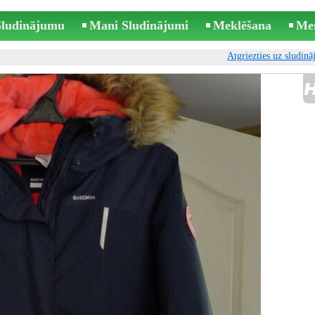
 Sludinājumu
Mani Sludinājumi
Meklēšana
Me
Atgriezties uz sludin