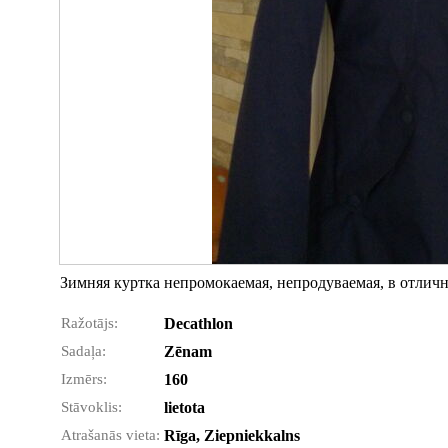
Зимняя куртка непромокаемая, непродуваемая, в отлично
Ražotājs:
Decathlon
Sadaļa:
Zēnam
Izmērs:
160
Stāvoklis:
lietota
Atrašanās vieta:
Rīga, Ziepniekkalns