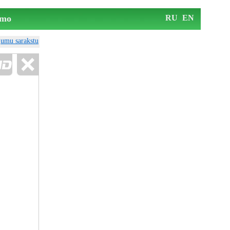
mo
RU
EN
ājumu sarakstu