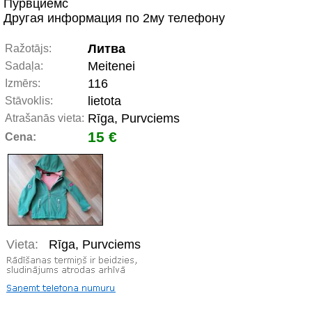
Пурвциемс
Другая информация по 2му телефону
Литва
Ražotājs:
Meitenei
Sadaļa:
116
Izmērs:
lietota
Stāvoklis:
Rīga, Purvciems
Atrašanās vieta:
15 €
Cena:
Vieta:
Rīga, Purvciems