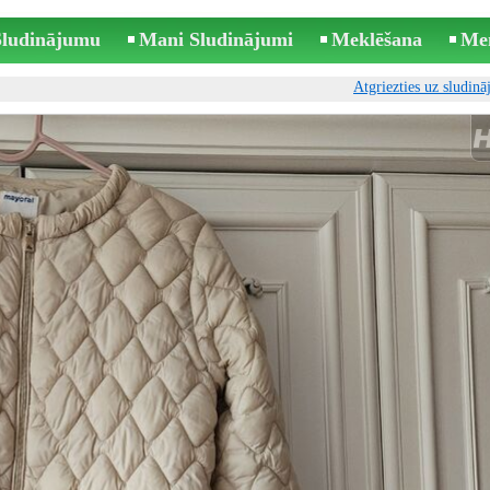
 Sludinājumu
Mani Sludinājumi
Meklēšana
Me
Atgriezties uz sludin