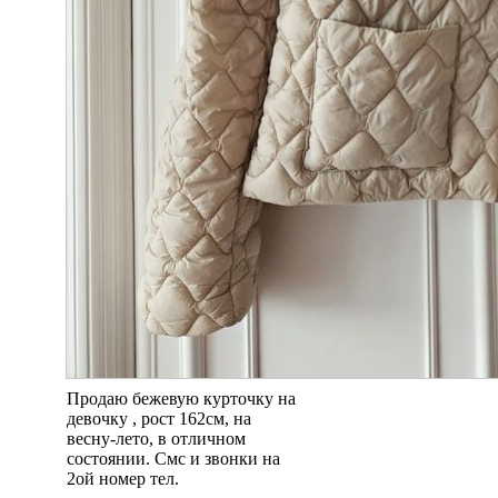
Продаю бежевую курточку на
девочку , рост 162см, на
весну-лето, в отличном
состоянии. Смс и звонки на
2ой номер тел.