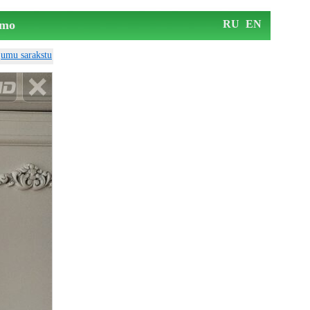
mo
RU
EN
ājumu sarakstu