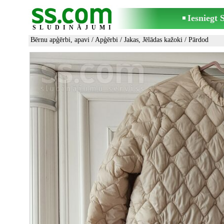
Iesniegt
SLUDINĀJUMI
Bērnu apģērbi, apavi
/
Apģērbi
/
Jakas, Jēlādas kažoki
/ Pārdod