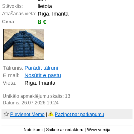
lietota
Stāvoklis:
Rīga, Imanta
Atrašanās vieta:
8 €
Cena:
Tālrunis:
Parādīt tālruni
E-mail:
Nosūtīt e-pastu
Vieta:
Rīga, Imanta
Unikālo apmeklējumu skaits:
13
Datums: 26.07.2026 19:24
Pievienot Memo
|
Paziņot par pārkāpumu
Noteikumi
|
Saikne ar redaktoru
|
Www versija