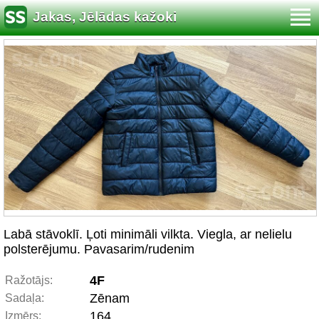
Jakas, Jēlādas kažoki
Labā stāvoklī. Ļoti minimāli vilkta. Viegla, ar nelielu
polsterējumu. Pavasarim/rudenim
4F
Ražotājs:
Zēnam
Sadaļa:
164
Izmērs: