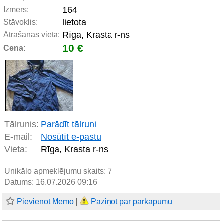
164
Izmērs:
lietota
Stāvoklis:
Rīga, Krasta r-ns
Atrašanās vieta:
10 €
Cena:
Tālrunis:
Parādīt tālruni
E-mail:
Nosūtīt e-pastu
Vieta:
Rīga, Krasta r-ns
Unikālo apmeklējumu skaits:
7
Datums: 16.07.2026 09:16
Pievienot Memo
|
Paziņot par pārkāpumu