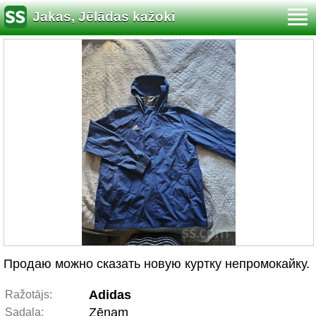
Jakas, Jēlādas kažoki
Продаю можно сказать новую куртку непромокайку.
Adidas
Ražotājs:
Zēnam
Sadaļa: