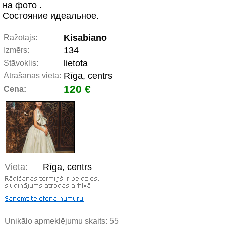
на фото .
Состояние идеальное.
Kisabiano
Ražotājs:
134
Izmērs:
lietota
Stāvoklis:
Rīga, centrs
Atrašanās vieta:
120 €
Cena:
Vieta:
Rīga, centrs
Unikālo apmeklējumu skaits:
55