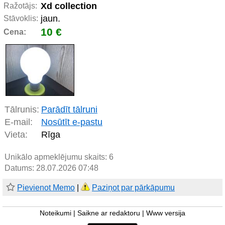
Xd collection
Ražotājs:
jaun.
Stāvoklis:
10 €
Cena:
Tālrunis:
Parādīt tālruni
E-mail:
Nosūtīt e-pastu
Vieta:
Rīga
Unikālo apmeklējumu skaits:
6
Datums: 28.07.2026 07:48
Pievienot Memo
|
Paziņot par pārkāpumu
Noteikumi
|
Saikne ar redaktoru
|
Www versija