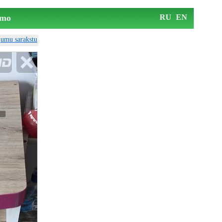
mo
RU
EN
ājumu sarakstu