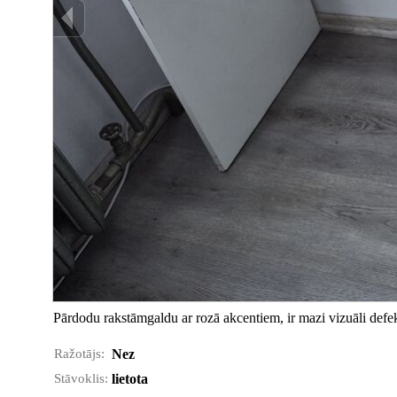
Pārdodu rakstāmgaldu ar rozā akcentiem, ir mazi vizuāli defek
Ražotājs:
Nez
Stāvoklis:
lietota