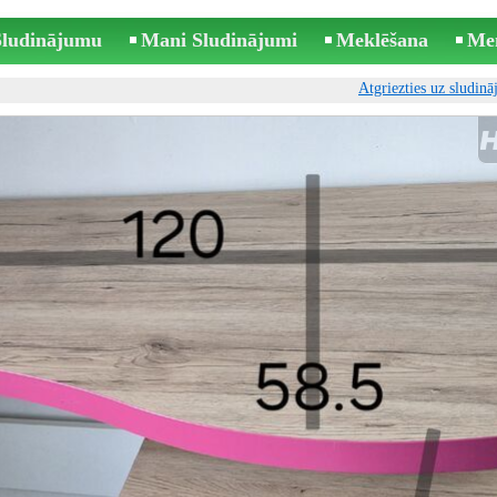
 Sludinājumu
Mani Sludinājumi
Meklēšana
Me
Atgriezties uz sludin