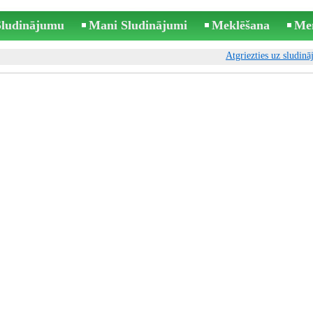
 Sludinājumu
Mani Sludinājumi
Meklēšana
Me
Atgriezties uz sludin