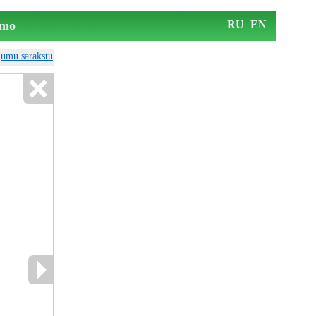
mo
RU
EN
ājumu sarakstu