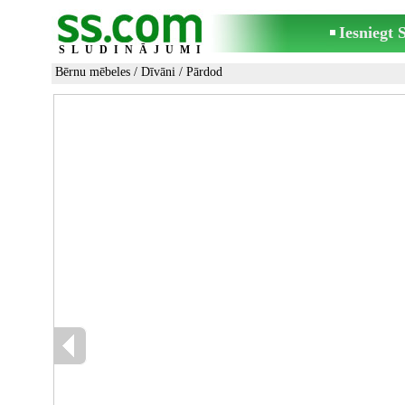
Iesniegt
SLUDINĀJUMI
Bērnu mēbeles
/
Dīvāni
/ Pārdod