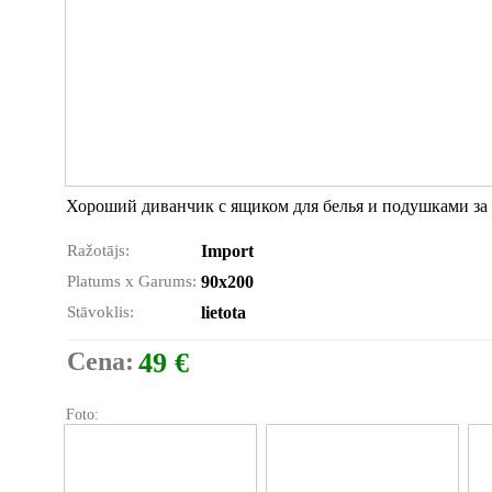
Хороший диванчик с ящиком для белья и подушками за 4
Ražotājs:
Import
Platums x Garums:
90x200
Stāvoklis:
lietota
Cena:
49 €
Foto: