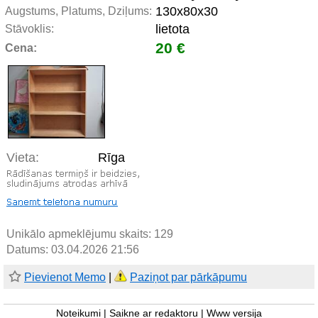
130x80x30
Augstums, Platums, Dziļums:
lietota
Stāvoklis:
20 €
Cena:
Vieta:
Rīga
Unikālo apmeklējumu skaits:
129
Datums: 03.04.2026 21:56
Pievienot Memo
|
Paziņot par pārkāpumu
Noteikumi
|
Saikne ar redaktoru
|
Www versija