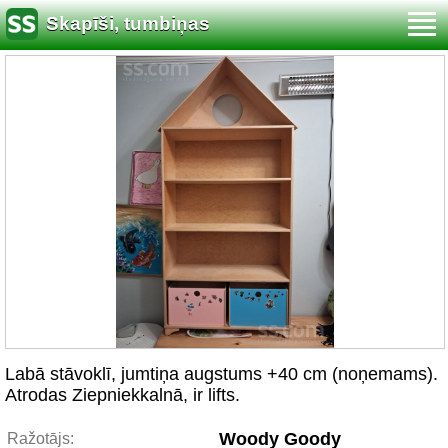
Skapīši, tumbiņas
Labā stāvoklī, jumtiņa augstums +40 cm (noņemams).
Atrodas Ziepniekkalnā, ir lifts.
Woody Goody
Ražotājs: