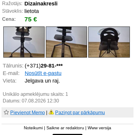
Dizainakresli
Ražotājs:
lietota
Stāvoklis:
75 €
Cena:
Tālrunis:
(+371)
29-81-***
E-mail:
Nosūtīt e-pastu
Vieta:
Jelgava un raj.
Unikālo apmeklējumu skaits:
1
Datums: 07.08.2026 12:30
Pievienot Memo
|
Paziņot par pārkāpumu
Noteikumi
|
Saikne ar redaktoru
|
Www versija