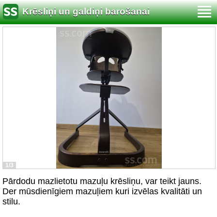
Krēsliņi un galdiņi barošanai
1/3
Pārdodu mazlietotu mazuļu krēsliņu, var teikt jauns.
Der mūsdienīgiem mazuļiem kuri izvēlas kvalitāti un
stilu.