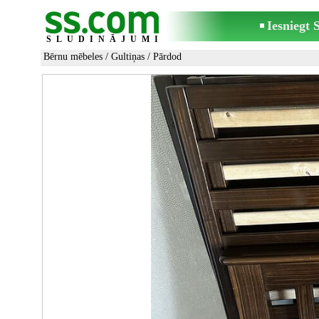
Iesniegt
SLUDINĀJUMI
Bērnu mēbeles
/
Gultiņas
/ Pārdod