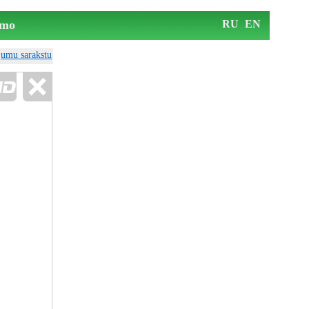
mo
RU
EN
ājumu sarakstu