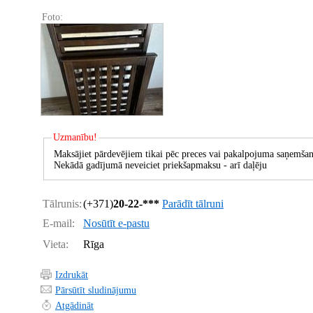
Foto:
Uzmanību!
Maksājiet pārdevējiem tikai pēc preces vai pakalpojuma saņemšan
Nekādā gadījumā neveiciet priekšapmaksu - arī daļēju
Tālrunis:
(+371)
20-22-***
Parādīt tālruni
E-mail:
Nosūtīt e-pastu
Vieta:
Rīga
Izdrukāt
Pārsūtīt sludinājumu
Atgādināt