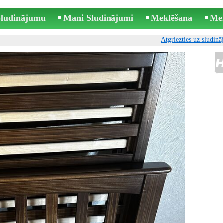
 Sludinājumu
Mani Sludinājumi
Meklēšana
Me
Atgriezties uz sludin