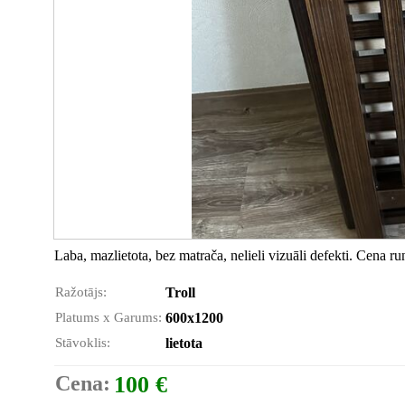
Laba, mazlietota, bez matrača, nelieli vizuāli defekti. Cena r
Ražotājs:
Troll
Platums x Garums:
600x1200
Stāvoklis:
lietota
Cena:
100 €