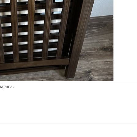
unājama.