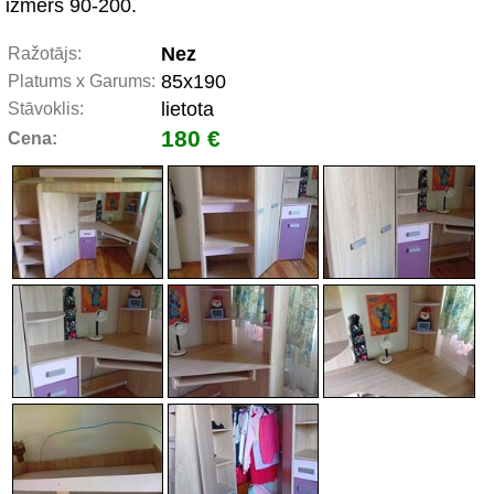
izmērs 90-200.
Nez
Ražotājs:
85x190
Platums x Garums:
lietota
Stāvoklis:
180 €
Cena: