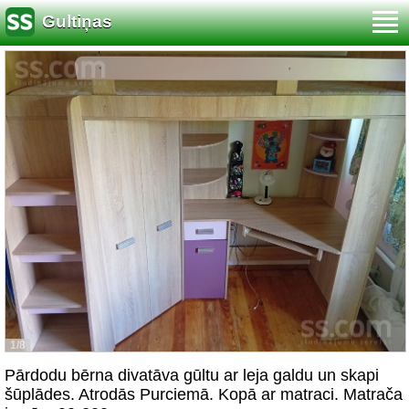
Gultiņas
1/8
Pārdodu bērna divatāva gūltu ar leja galdu un skapi
šūplādes. Atrodās Purciemā. Kopā ar matraci. Matrača